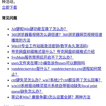
种活动，
立即下载
常见问题
Alt键和Win键功能互换了怎么办？
360浏览器看视频怎么调倍速？360浏览器网页视频倍速
播放的方法
Win10专业工作站版激活密钥(数字永久激活码)
夸克网盘前缀格式是什么？夸克网盘前缀格式介绍
SysMain服务禁用后开启不了怎么办？
users文件夹在哪?小编告诉你users可以删除吗
yundetectservice是什么？yundetectservice.exe进程如何禁
止？
ctrl键失灵怎么办？win7系统2个ctrl都没用了怎么回事？
win10系统驱动精灵提示系统自带驱动缺失|local print
queue缺失怎么办？
笔记本Win7 魔兽争霸3怎么设置全屏？两种方法