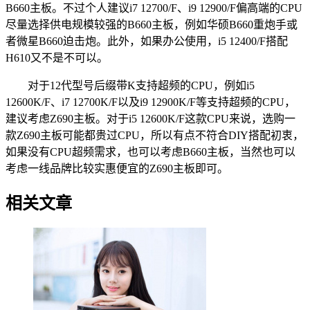
B660主板。不过个人建议i7 12700/F、i9 12900/F偏高端的CPU
尽量选择供电规模较强的B660主板，例如华硕B660重炮手或
者微星B660迫击炮。此外，如果办公使用，i5 12400/F搭配
H610又不是不可以。
对于12代型号后缀带K支持超频的CPU，例如i5
12600K/F、i7 12700K/F以及i9 12900K/F等支持超频的CPU，
建议考虑Z690主板。对于i5 12600K/F这款CPU来说，选购一
款Z690主板可能都贵过CPU，所以有点不符合DIY搭配初衷，
如果没有CPU超频需求，也可以考虑B660主板，当然也可以
考虑一线品牌比较实惠便宜的Z690主板即可。
相关文章