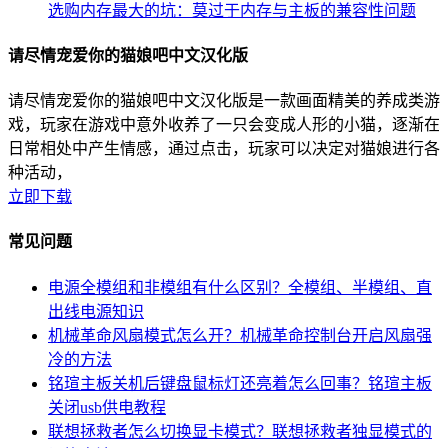
选购内存最大的坑：莫过于内存与主板的兼容性问题
请尽情宠爱你的猫娘吧中文汉化版
请尽情宠爱你的猫娘吧中文汉化版是一款画面精美的养成类游
戏，玩家在游戏中意外收养了一只会变成人形的小猫，逐渐在
日常相处中产生情感，通过点击，玩家可以决定对猫娘进行各
种活动，
立即下载
常见问题
电源全模组和非模组有什么区别？全模组、半模组、直
出线电源知识
机械革命风扇模式怎么开？机械革命控制台开启风扇强
冷的方法
铭瑄主板关机后键盘鼠标灯还亮着怎么回事？铭瑄主板
关闭usb供电教程
联想拯救者怎么切换显卡模式？联想拯救者独显模式的