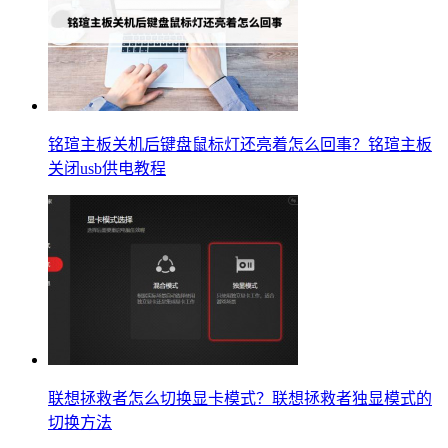
铭瑄主板关机后键盘鼠标灯还亮着怎么回事？铭瑄主板
关闭usb供电教程
联想拯救者怎么切换显卡模式？联想拯救者独显模式的
切换方法