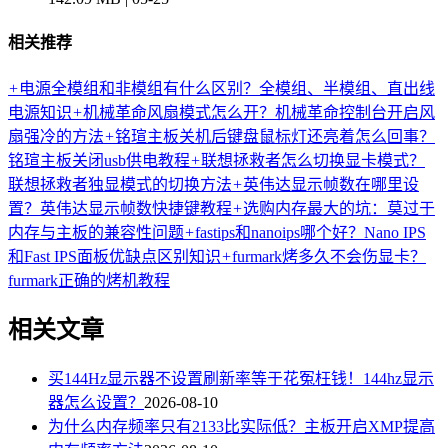
相关推荐
+
电源全模组和非模组有什么区别？全模组、半模组、直出线
电源知识
+
机械革命风扇模式怎么开？机械革命控制台开启风
扇强冷的方法
+
铭瑄主板关机后键盘鼠标灯还亮着怎么回事？
铭瑄主板关闭usb供电教程
+
联想拯救者怎么切换显卡模式？
联想拯救者独显模式的切换方法
+
英伟达显示帧数在哪里设
置？英伟达显示帧数快捷键教程
+
选购内存最大的坑：莫过于
内存与主板的兼容性问题
+
fastips和nanoips哪个好？Nano IPS
和Fast IPS面板优缺点区别知识
+
furmark烤多久不会伤显卡？
furmark正确的烤机教程
相关文章
买144Hz显示器不设置刷新率等于花冤枉钱！144hz显示
器怎么设置？
2026-08-10
为什么内存频率只有2133比实际低？主板开启XMP提高